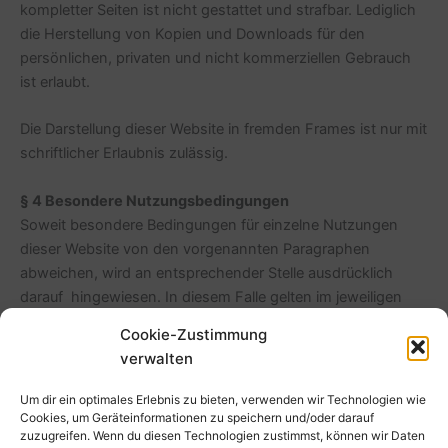
kompletter Seiten ist nicht gestattet und strafbar. Lediglich
die Herstellung von Kopien und Downloads für den
persönlichen, privaten und nicht kommerziellen Gebrauch
ist erlaubt.
Die Darstellung dieser Website in fremden Frames ist nur mit
schriftlicher Erlaubnis zulässig.
§ 4 Besondere Nutzungsbedingungen
Soweit besondere Bedingungen für einzelne Nutzungen
dieser Website von den vorgenannten Paragraphen
abweichen, wird an entsprechender Stelle ausdrücklich
darauf hingewiesen. In diesem Falle gelten im jeweiligen
Einzelfall die besonderen Nutzungsbedingungen.
Cookie-Zustimmung
verwalten
Stand: 24.03.2023
Quelle:
Juraforum.de
Um dir ein optimales Erlebnis zu bieten, verwenden wir Technologien wie
Cookies, um Geräteinformationen zu speichern und/oder darauf
zuzugreifen. Wenn du diesen Technologien zustimmst, können wir Daten